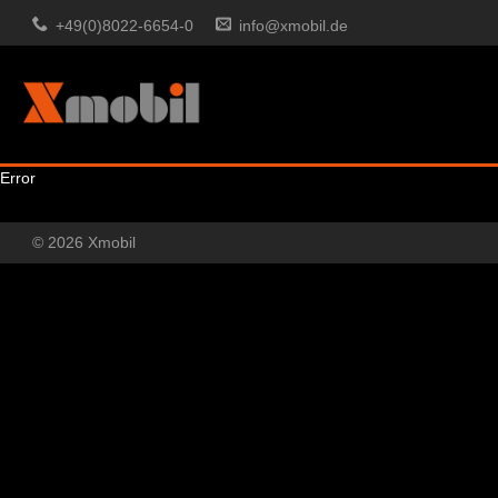
+49(0)8022-6654-0
info@xmobil.de
Error
© 2026 Xmobil