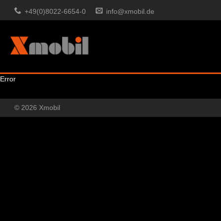
+49(0)8022-6654-0
info@xmobil.de
Error
© 2026 Xmobil