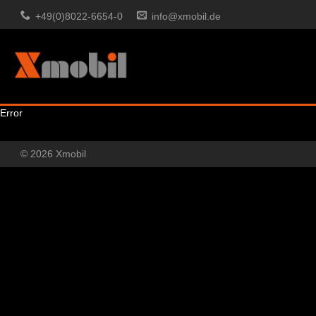
+49(0)8022-6654-0
info@xmobil.de
Error
© 2026 Xmobil