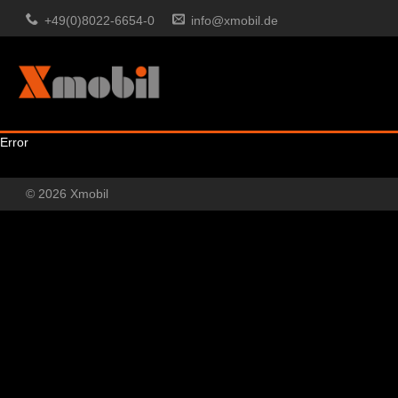
+49(0)8022-6654-0
info@xmobil.de
Error
© 2026 Xmobil