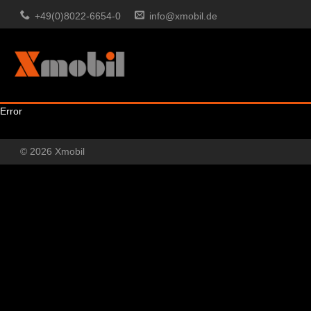
+49(0)8022-6654-0
info@xmobil.de
Error
© 2026 Xmobil