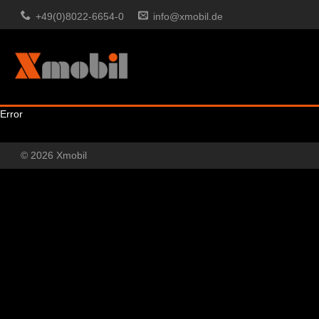
+49(0)8022-6654-0
info@xmobil.de
Error
© 2026 Xmobil