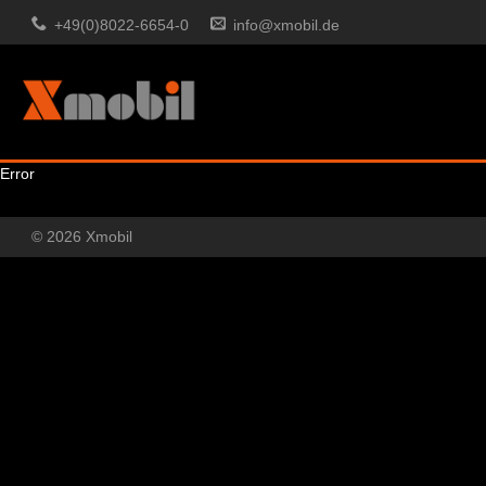
+49(0)8022-6654-0
info@xmobil.de
Error
© 2026 Xmobil