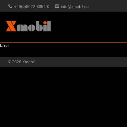
+49(0)8022-6654-0
info@xmobil.de
Error
© 2026 Xmobil