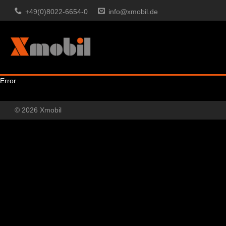
+49(0)8022-6654-0
info@xmobil.de
Error
© 2026 Xmobil