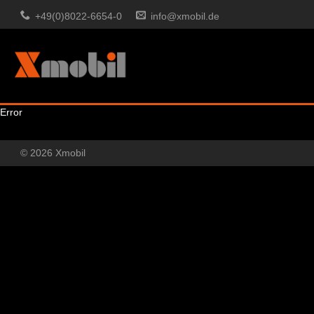
+49(0)8022-6654-0
info@xmobil.de
Error
© 2026 Xmobil