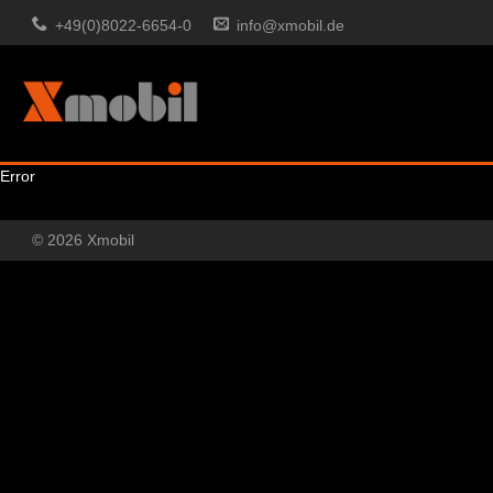
+49(0)8022-6654-0
info@xmobil.de
Error
© 2026 Xmobil