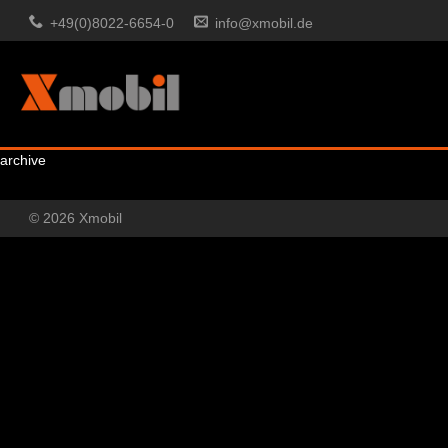
+49(0)8022-6654-0
info@xmobil.de
archive
© 2026 Xmobil