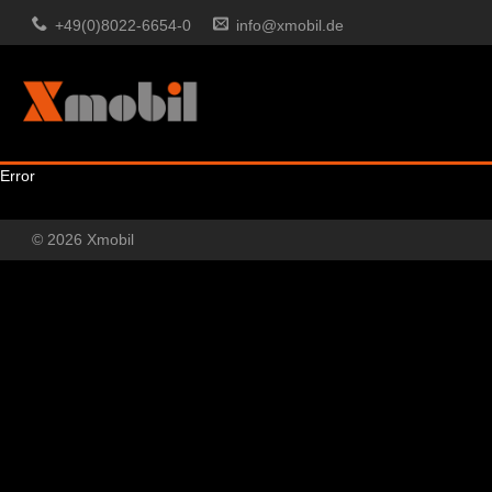
+49(0)8022-6654-0
info@xmobil.de
Error
© 2026 Xmobil