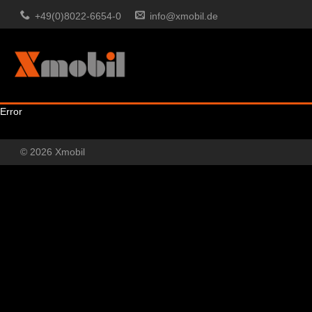
+49(0)8022-6654-0
info@xmobil.de
Error
© 2026 Xmobil