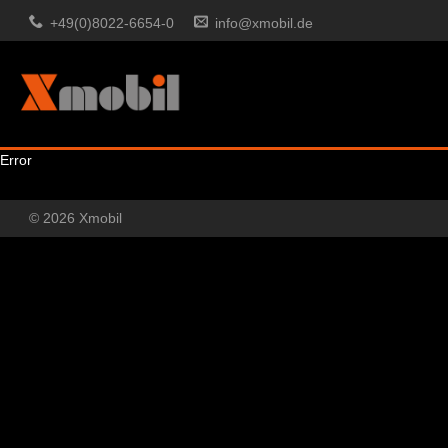
+49(0)8022-6654-0
info@xmobil.de
Error
© 2026 Xmobil