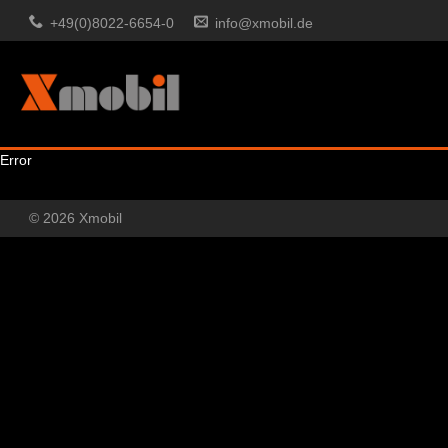
+49(0)8022-6654-0
info@xmobil.de
Error
© 2026 Xmobil