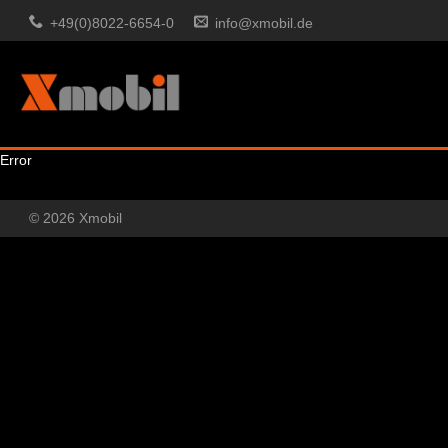
+49(0)8022-6654-0
info@xmobil.de
Error
© 2026 Xmobil