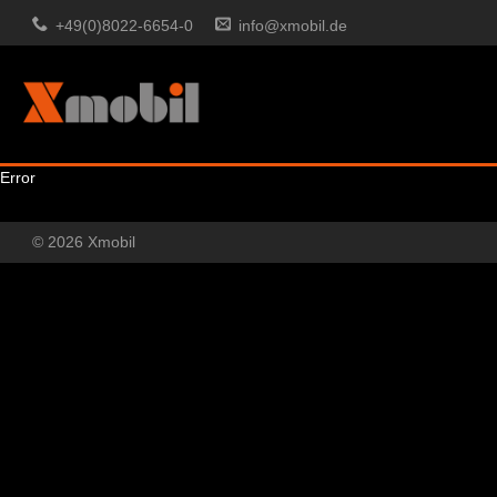
+49(0)8022-6654-0
info@xmobil.de
Error
© 2026 Xmobil