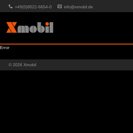
+49(0)8022-6654-0
info@xmobil.de
Error
© 2026 Xmobil