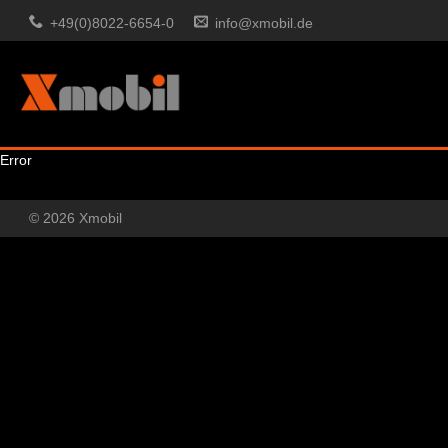
+49(0)8022-6654-0
info@xmobil.de
Error
© 2026 Xmobil