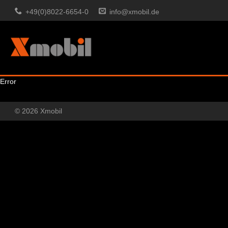
+49(0)8022-6654-0
info@xmobil.de
Error
© 2026 Xmobil