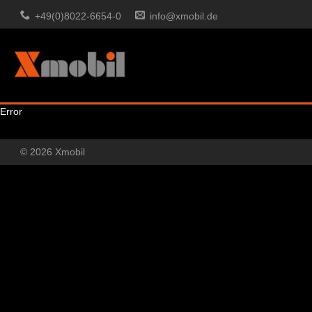
+49(0)8022-6654-0
info@xmobil.de
Error
© 2026 Xmobil