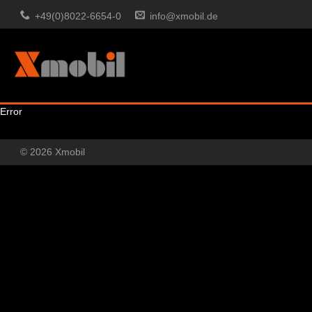
+49(0)8022-6654-0
info@xmobil.de
Error
© 2026 Xmobil