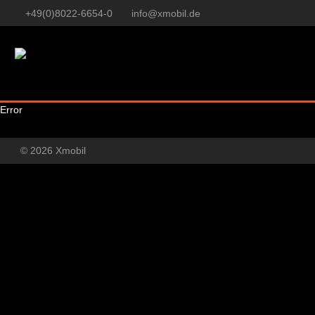
+49(0)8022-6654-0
info@xmobil.de
Error
© 2026 Xmobil