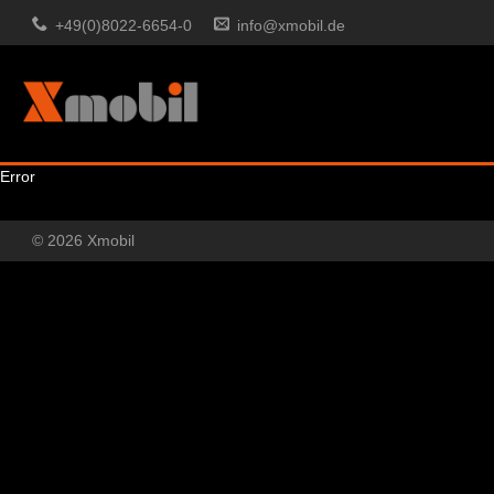
+49(0)8022-6654-0
info@xmobil.de
Error
© 2026 Xmobil