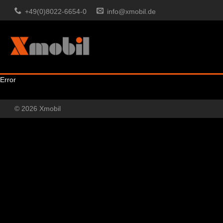
+49(0)8022-6654-0
info@xmobil.de
Error
© 2026 Xmobil