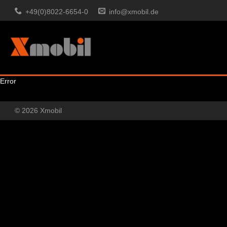
+49(0)8022-6654-0
info@xmobil.de
Error
© 2026 Xmobil