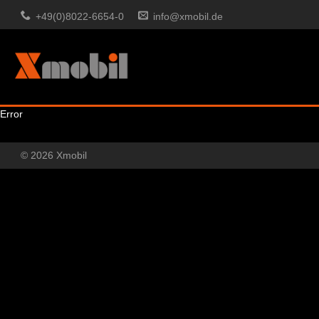
+49(0)8022-6654-0
info@xmobil.de
Error
© 2026 Xmobil